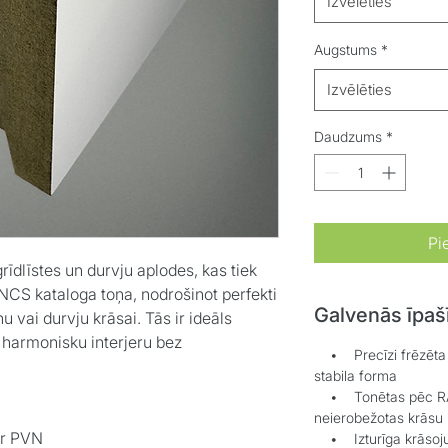
Izvēlēties
Augstums
*
Izvēlēties
Daudzums
*
Pi
īdlīstes un durvju aplodes, kas tiek
NCS kataloga toņa, nodrošinot perfekti
Galvenās īpaš
u vai durvju krāsai. Tās ir ideāls
, harmonisku interjeru bez
• Precīzi frēzēta 
stabila forma
• Tonētas pēc RAL
neierobežotas krāsu 
ar PVN
• Izturīga krāsoju