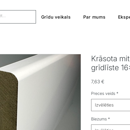
Grīdu veikals
Par mums
Ekspe
Krāsota mi
grīdlīste 1
Cena
7,63 €
Preces veids
*
Izvēlēties
Biezums
*