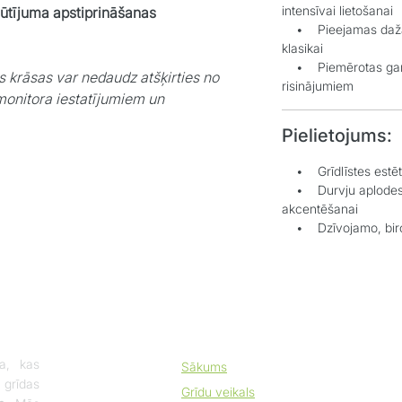
intensīvai lietošanai
sūtījuma apstiprināšanas
• Pieejamas dažādo
klasikai
• Piemērotas gan s
s krāsas var nedaudz atšķirties no
risinājumiem
monitora iestatījumiem un
Pielietojums:
• Grīdlīstes estētis
• Durvju aplodes vi
akcentēšanai
• Dzīvojamo, biroju
a, kas
Sākums
 grīdas
Grīdu veikals