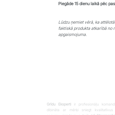
Piegāde 15 dienu laikā pēc pa
Lūdzu ņemiet vērā, ka attēlotā
faktiskā produkta atkarībā no 
apgaismojuma.
Grīdu Eksperti
ir profesionāļu komand
dibināta ar mērķi sniegt kvalitatīvus