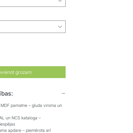
evienot grozam
ības:
MDF pamatne – gluda virsma un
 un NCS kataloga –
iespējas
ma apdare – piemērota arī