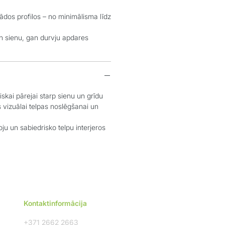
s profilos – no minimālisma līdz
ienu, gan durvju apdares
kai pārejai starp sienu un grīdu
zuālai telpas noslēgšanai un
 un sabiedrisko telpu interjeros
Kontaktinformācija
+371 2662 2663