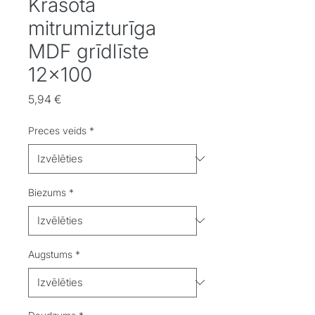
Krāsota
mitrumizturīga
MDF grīdlīste
12x100
Cena
5,94 €
Preces veids
*
Biezums
*
Augstums
*