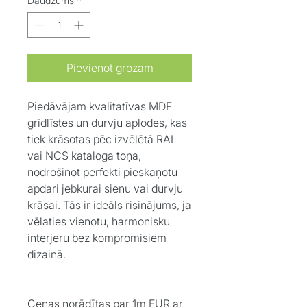
Daudzums
*
Pievienot grozam
Piedāvājam kvalitatīvas MDF
grīdlīstes un durvju aplodes, kas
tiek krāsotas pēc izvēlētā RAL
vai NCS kataloga toņa,
nodrošinot perfekti pieskaņotu
apdari jebkurai sienu vai durvju
krāsai. Tās ir ideāls risinājums, ja
vēlaties vienotu, harmonisku
interjeru bez kompromisiem
dizainā.
Cenas norādītas par 1m EUR ar