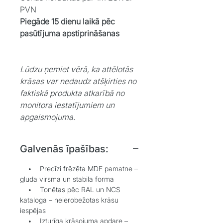
PVN
Piegāde 15 dienu laikā pēc
pasūtījuma apstiprināšanas
Lūdzu ņemiet vērā, ka attēlotās
krāsas var nedaudz atšķirties no
faktiskā produkta atkarībā no
monitora iestatījumiem un
apgaismojuma.
Galvenās īpašības:
• Precīzi frēzēta MDF pamatne –
gluda virsma un stabila forma
• Tonētas pēc RAL un NCS
kataloga – neierobežotas krāsu
iespējas
• Izturīga krāsojuma apdare –