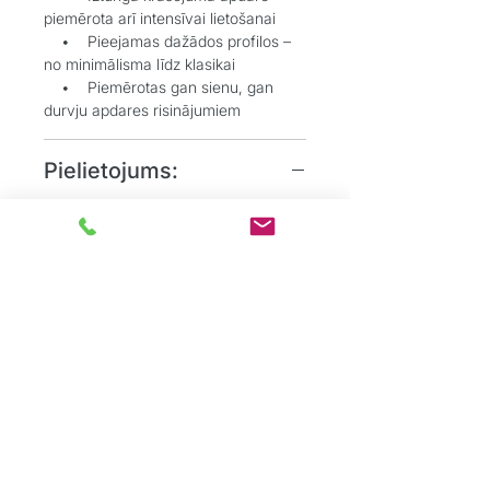
piemērota arī intensīvai lietošanai
• Pieejamas dažādos profilos –
no minimālisma līdz klasikai
• Piemērotas gan sienu, gan
durvju apdares risinājumiem
Pielietojums:
• Grīdlīstes estētiskai pārejai
starp sienu un grīdu
• Durvju aplodes vizuālai telpas
noslēgšanai un akcentēšanai
• Dzīvojamo, biroju un
sabiedrisko telpu interjeros
Grīdu Eksperti
ir profesionāļu komanda,