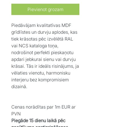
Pievienot grozam
Piedāvājam kvalitatīvas MDF
grīdlīstes un durvju aplodes, kas
tiek krāsotas pēc izvēlētā RAL
vai NCS kataloga toņa,
nodrošinot perfekti pieskaņotu
apdari jebkurai sienu vai durvju
krāsai. Tās ir ideāls risinājums, ja
vēlaties vienotu, harmonisku
interjeru bez kompromisiem
dizainā.
Cenas norādītas par 1m EUR ar
PVN
Piegāde 15 dienu laikā pēc