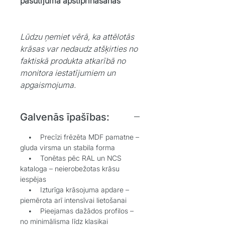
pasūtījuma apstiprināšanas
Lūdzu ņemiet vērā, ka attēlotās
krāsas var nedaudz atšķirties no
faktiskā produkta atkarībā no
monitora iestatījumiem un
apgaismojuma.
Galvenās īpašības:
• Precīzi frēzēta MDF pamatne –
gluda virsma un stabila forma
• Tonētas pēc RAL un NCS
kataloga – neierobežotas krāsu
iespējas
• Izturīga krāsojuma apdare –
piemērota arī intensīvai lietošanai
• Pieejamas dažādos profilos –
no minimālisma līdz klasikai