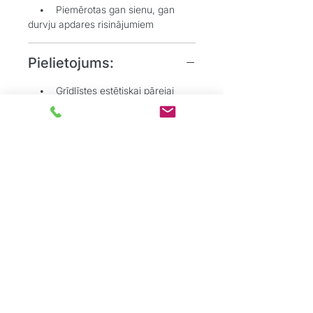
• Piemērotas gan sienu, gan
durvju apdares risinājumiem
Pielietojums:
• Grīdlīstes estētiskai pārejai
starp sienu un grīdu
• Durvju aplodes vizuālai telpas
noslēgšanai un akcentēšanai
• Dzīvojamo, biroju un
sabiedrisko telpu interjeros
Grīdu Eksperti
ir profesionāļu komanda,
kas dibināta ar mērķi sniegt kvalitatīvus
grīdas segumu risinājumus tieši
privātpersonām.
Mēs apvienojam vairāk