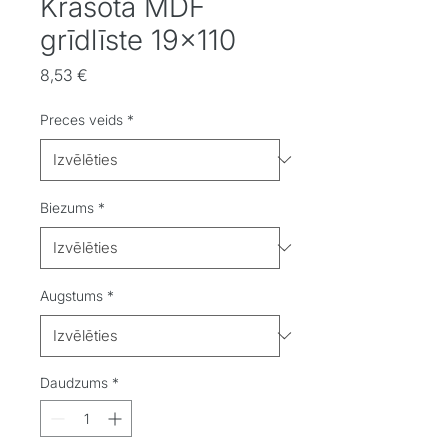
Krāsota MDF
grīdlīste 19x110
Cena
8,53 €
Preces veids
*
Biezums
*
Augstums
*
Daudzums
*