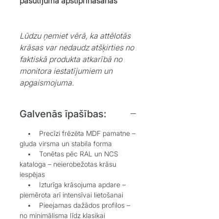
pasūtījuma apstiprināšanas
Lūdzu ņemiet vērā, ka attēlotās
krāsas var nedaudz atšķirties no
faktiskā produkta atkarībā no
monitora iestatījumiem un
apgaismojuma.
Galvenās īpašības:
• Precīzi frēzēta MDF pamatne –
gluda virsma un stabila forma
• Tonētas pēc RAL un NCS
kataloga – neierobežotas krāsu
iespējas
• Izturīga krāsojuma apdare –
piemērota arī intensīvai lietošanai
• Pieejamas dažādos profilos –
no minimālisma līdz klasikai