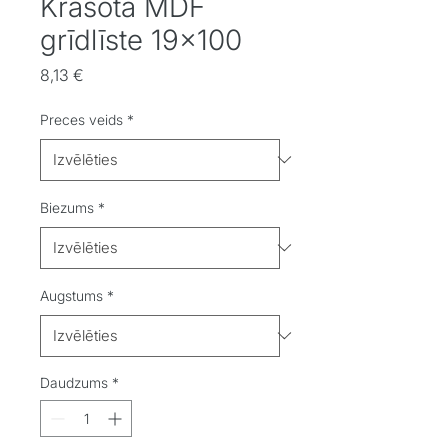
Krāsota MDF
grīdlīste 19x100
Cena
8,13 €
Preces veids
*
Biezums
*
Augstums
*
Daudzums
*