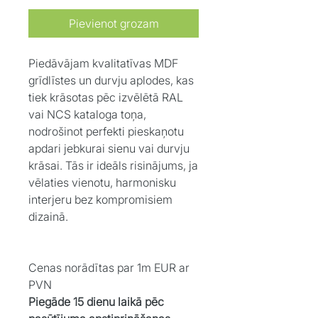
Pievienot grozam
Piedāvājam kvalitatīvas MDF
grīdlīstes un durvju aplodes, kas
tiek krāsotas pēc izvēlētā RAL
vai NCS kataloga toņa,
nodrošinot perfekti pieskaņotu
apdari jebkurai sienu vai durvju
krāsai. Tās ir ideāls risinājums, ja
vēlaties vienotu, harmonisku
interjeru bez kompromisiem
dizainā.
Cenas norādītas par 1m EUR ar
PVN
Piegāde 15 dienu laikā pēc