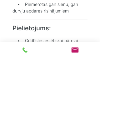
• Piemērotas gan sienu, gan
durvju apdares risinājumiem
Pielietojums:
• Grīdlīstes estētiskai pārejai
starp sienu un grīdu
• Durvju aplodes vizuālai telpas
noslēgšanai un akcentēšanai
• Dzīvojamo, biroju un
sabiedrisko telpu interjeros
Grīdu Eksperti
ir profesionāļu komanda,
kas dibināta ar mērķi sniegt kvalitatīvus
grīdas segumu risinājumus tieši
privātpersonām.
Mēs apvienojam vairāk