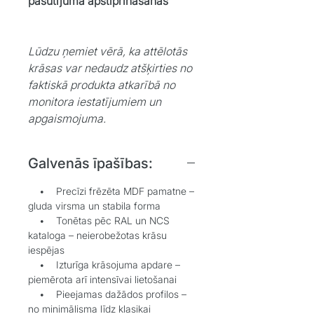
pasūtījuma apstiprināšanas
Lūdzu ņemiet vērā, ka attēlotās
krāsas var nedaudz atšķirties no
faktiskā produkta atkarībā no
monitora iestatījumiem un
apgaismojuma.
Galvenās īpašības:
• Precīzi frēzēta MDF pamatne –
gluda virsma un stabila forma
• Tonētas pēc RAL un NCS
kataloga – neierobežotas krāsu
iespējas
• Izturīga krāsojuma apdare –
piemērota arī intensīvai lietošanai
• Pieejamas dažādos profilos –
no minimālisma līdz klasikai