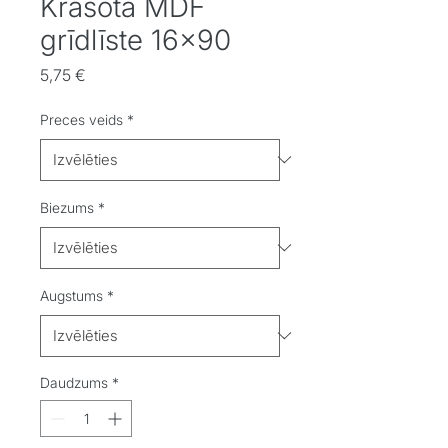
Krāsota MDF
grīdlīste 16x90
Cena
5,75 €
Preces veids
*
Biezums
*
Augstums
*
Daudzums
*