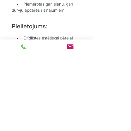
• Piemērotas gan sienu, gan
durvju apdares risinājumiem
Pielietojums:
• Grīdlīstes estētiskai pārejai
starp sienu un grīdu
• Durvju aplodes vizuālai telpas
noslēgšanai un akcentēšanai
• Dzīvojamo, biroju un
sabiedrisko telpu interjeros
Grīdu Eksperti
ir profesionāļu komanda,
kas dibināta ar mērķi sniegt kvalitatīvus
grīdas segumu risinājumus tieši
privātpersonām.
Mēs apvienojam vairāk