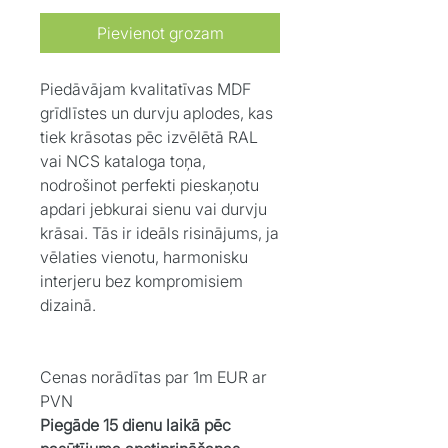
Pievienot grozam
Piedāvājam kvalitatīvas MDF
grīdlīstes un durvju aplodes, kas
tiek krāsotas pēc izvēlētā RAL
vai NCS kataloga toņa,
nodrošinot perfekti pieskaņotu
apdari jebkurai sienu vai durvju
krāsai. Tās ir ideāls risinājums, ja
vēlaties vienotu, harmonisku
interjeru bez kompromisiem
dizainā.
Cenas norādītas par 1m EUR ar
PVN
Piegāde 15 dienu laikā pēc