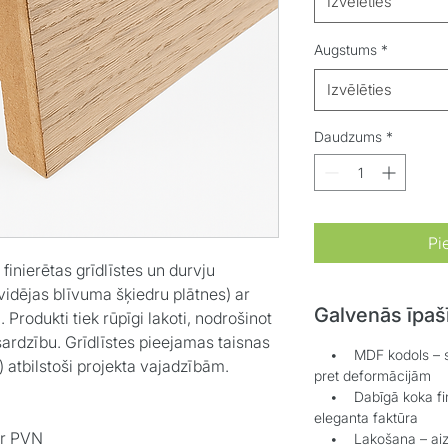
Izvēlēties
Augstums
*
Izvēlēties
Daudzums
*
Pi
finierētas grīdlīstes un durvju
idējas blīvuma šķiedru plātnes) ar
Galvenās īpaš
 Produkti tiek rūpīgi lakoti, nodrošinot
ardzību. Grīdlīstes pieejamas taisnas
• MDF kodols – stab
) atbilstoši projekta vajadzībām.
pret deformācijām
• Dabīgā koka finie
eleganta faktūra
ar PVN
• Lakošana – aizsa