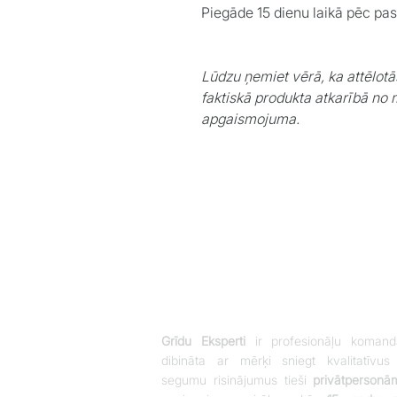
Piegāde 15 dienu laikā pēc pa
Lūdzu ņemiet vērā, ka attēlotā
faktiskā produkta atkarībā no 
apgaismojuma.
Grīdu Eksperti
ir profesionāļu komand
dibināta ar mērķi sniegt kvalitatīvus
segumu risinājumus tieši
privātpersonā