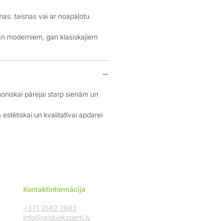
: taisnas vai ar noapaļotu
moderniem, gan klasiskajiem
iskai pārejai starp sienām un
tētiskai un kvalitatīvai apdarei
Kontaktinformācija
+371 2662 2663
info@gridueksperti.lv