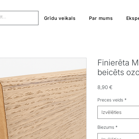
Grīdu veikals
Par mums
Ekspe
Finierēta M
beicēts ozo
Cena
8,90 €
Preces veids
*
Izvēlēties
Biezums
*