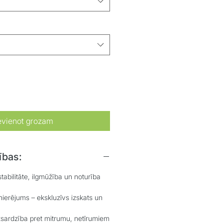
evienot grozam
ības:
ilitāte, ilgmūžība un noturība
rējums – ekskluzīvs izskats un
rdzība pret mitrumu, netīrumiem