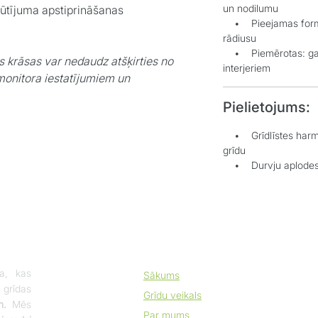
un nodilumu
sūtījuma apstiprināšanas
• Pieejamas formas
rādiusu
• Piemērotas: gan 
s krāsas var nedaudz atšķirties no
interjeriem
monitora iestatījumiem un
Pielietojums:
• Grīdlīstes harmon
grīdu
• Durvju aplodes es
a, kas
Sākums
 grīdas
Grīdu veikals
m.
Mēs
Par mums