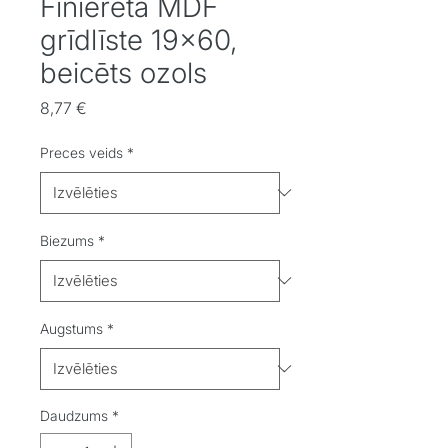
Finierēta MDF
grīdlīste 19x60,
beicēts ozols
Cena
8,77 €
Preces veids
*
Biezums
*
Augstums
*
Daudzums
*