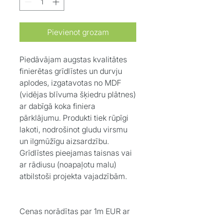
Pievienot grozam
Piedāvājam augstas kvalitātes
finierētas grīdlīstes un durvju
aplodes, izgatavotas no MDF
(vidējas blīvuma šķiedru plātnes)
ar dabīgā koka finiera
pārklājumu. Produkti tiek rūpīgi
lakoti, nodrošinot gludu virsmu
un ilgmūžīgu aizsardzību.
Grīdlīstes pieejamas taisnas vai
ar rādiusu (noapaļotu malu)
atbilstoši projekta vajadzībām.
Cenas norādītas par 1m EUR ar