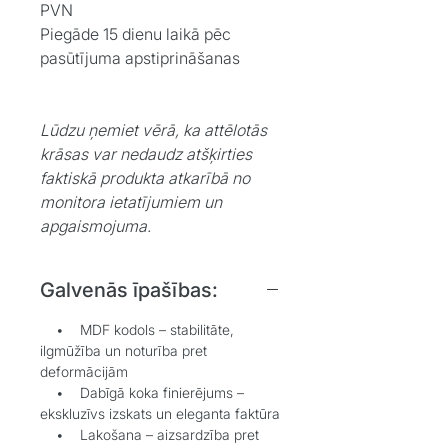
PVN
Piegāde 15 dienu laikā pēc
pasūtījuma apstiprināšanas
Lūdzu ņemiet vērā, ka attēlotās
krāsas var nedaudz atšķirties
faktiskā produkta atkarībā no
monitora ietatījumiem un
apgaismojuma.
Galvenās īpašības:
• MDF kodols – stabilitāte,
ilgmūžība un noturība pret
deformācijām
• Dabīgā koka finierējums –
ekskluzīvs izskats un eleganta faktūra
• Lakošana – aizsardzība pret