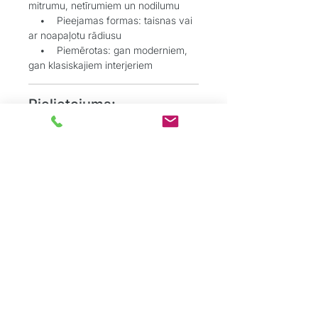
mitrumu, netīrumiem un nodilumu
• Pieejamas formas: taisnas vai
ar noapaļotu rādiusu
• Piemērotas: gan moderniem,
gan klasiskajiem interjeriem
Pielietojums:
• Grīdlīstes harmoniskai pārejai
starp sienām un grīdu
• Durvju aplodes estētiskai un
kvalitatīvai apdarei
Grīdu Eksperti
ir profesionāļu komanda,
kas dibināta ar mērķi sniegt kvalitatīvus
grīdas segumu risinājumus tieši