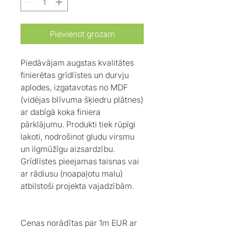
Pievienot grozam
Piedāvājam augstas kvalitātes
finierētas grīdlīstes un durvju
aplodes, izgatavotas no MDF
(vidējas blīvuma šķiedru plātnes)
ar dabīgā koka finiera
pārklājumu. Produkti tiek rūpīgi
lakoti, nodrošinot gludu virsmu
un ilgmūžīgu aizsardzību.
Grīdlīstes pieejamas taisnas vai
ar rādiusu (noapaļotu malu)
atbilstoši projekta vajadzībām.
Cenas norādītas par 1m EUR ar