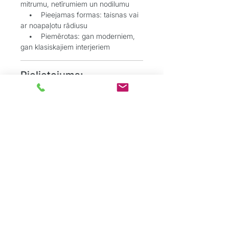
mitrumu, netīrumiem un nodilumu
• Pieejamas formas: taisnas vai
ar noapaļotu rādiusu
• Piemērotas: gan moderniem,
gan klasiskajiem interjeriem
Pielietojums:
• Grīdlīstes harmoniskai pārejai
starp sienām un grīdu
• Durvju aplodes estētiskai un
kvalitatīvai apdarei
Grīdu Eksperti
ir profesionāļu komanda,
kas dibināta ar mērķi sniegt kvalitatīvus
grīdas segumu risinājumus tieši