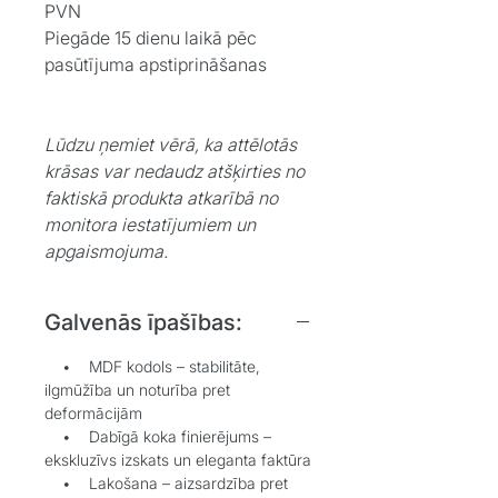
PVN
Piegāde 15 dienu laikā pēc
pasūtījuma apstiprināšanas
Lūdzu ņemiet vērā, ka attēlotās
krāsas var nedaudz atšķirties no
faktiskā produkta atkarībā no
monitora iestatījumiem un
apgaismojuma.
Galvenās īpašības:
• MDF kodols – stabilitāte,
ilgmūžība un noturība pret
deformācijām
• Dabīgā koka finierējums –
ekskluzīvs izskats un eleganta faktūra
• Lakošana – aizsardzība pret