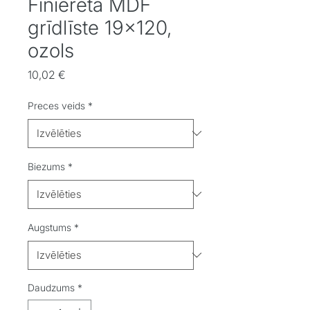
Finierēta MDF
grīdlīste 19x120,
ozols
Cena
10,02 €
Preces veids
*
Biezums
*
Augstums
*
Daudzums
*