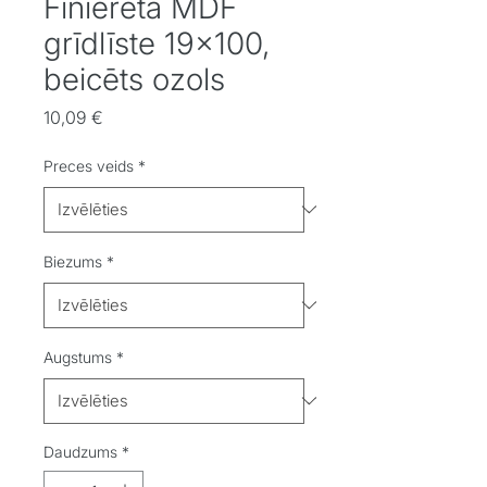
Finierēta MDF
grīdlīste 19x100,
beicēts ozols
Cena
10,09 €
Preces veids
*
Biezums
*
Augstums
*
Daudzums
*