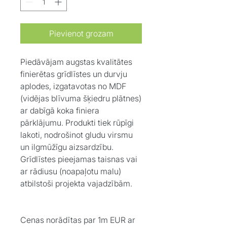
Pievienot grozam
Piedāvājam augstas kvalitātes
finierētas grīdlīstes un durvju
aplodes, izgatavotas no MDF
(vidējas blīvuma šķiedru plātnes)
ar dabīgā koka finiera
pārklājumu. Produkti tiek rūpīgi
lakoti, nodrošinot gludu virsmu
un ilgmūžīgu aizsardzību.
Grīdlīstes pieejamas taisnas vai
ar rādiusu (noapaļotu malu)
atbilstoši projekta vajadzībām.
Cenas norādītas par 1m EUR ar