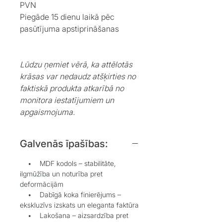
PVN
Piegāde 15 dienu laikā pēc
pasūtījuma apstiprināšanas
Lūdzu ņemiet vērā, ka attēlotās
krāsas var nedaudz atšķirties no
faktiskā produkta atkarībā no
monitora iestatījumiem un
apgaismojuma.
Galvenās īpašības:
• MDF kodols – stabilitāte,
ilgmūžība un noturība pret
deformācijām
• Dabīgā koka finierējums –
ekskluzīvs izskats un eleganta faktūra
• Lakošana – aizsardzība pret