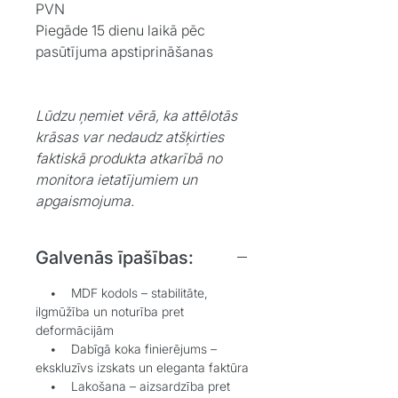
PVN
Piegāde 15 dienu laikā pēc
pasūtījuma apstiprināšanas
Lūdzu ņemiet vērā, ka attēlotās
krāsas var nedaudz atšķirties
faktiskā produkta atkarībā no
monitora ietatījumiem un
apgaismojuma.
Galvenās īpašības:
• MDF kodols – stabilitāte,
ilgmūžība un noturība pret
deformācijām
• Dabīgā koka finierējums –
ekskluzīvs izskats un eleganta faktūra
• Lakošana – aizsardzība pret