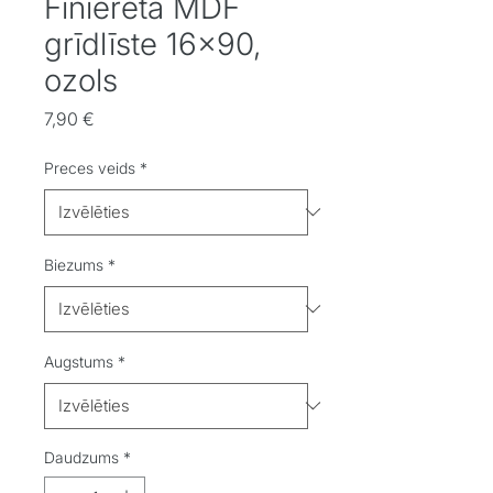
Finierēta MDF
grīdlīste 16x90,
ozols
Cena
7,90 €
Preces veids
*
Biezums
*
Augstums
*
Daudzums
*