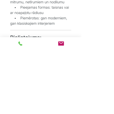
mitrumu, netīrumiem un nodilumu
• Pieejamas formas: taisnas vai
ar noapaļotu rādiusu
• Piemērotas: gan moderniem,
gan klasiskajiem interjeriem
Pielietojums:
• Grīdlīstes harmoniskai pārejai
starp sienām un grīdu
• Durvju aplodes estētiskai un
kvalitatīvai apdarei
Grīdu Eksperti
ir profesionāļu komanda,
kas dibināta ar mērķi sniegt kvalitatīvus
grīdas segumu risinājumus tieši