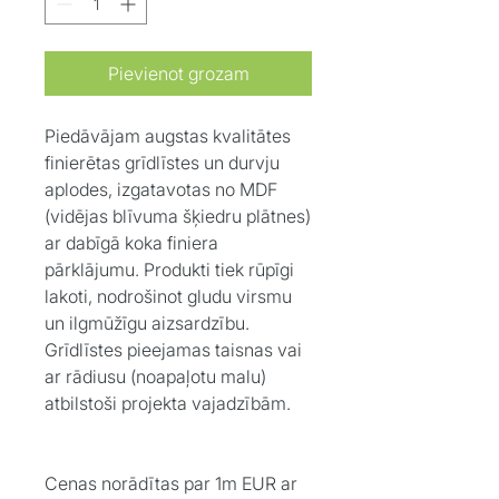
Pievienot grozam
Piedāvājam augstas kvalitātes
finierētas grīdlīstes un durvju
aplodes, izgatavotas no MDF
(vidējas blīvuma šķiedru plātnes)
ar dabīgā koka finiera
pārklājumu. Produkti tiek rūpīgi
lakoti, nodrošinot gludu virsmu
un ilgmūžīgu aizsardzību.
Grīdlīstes pieejamas taisnas vai
ar rādiusu (noapaļotu malu)
atbilstoši projekta vajadzībām.
Cenas norādītas par 1m EUR ar