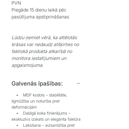
PVN
Piegāde 15 dienu laikā pēc
pasūtījuma apstiprināšanas
Lūdzu ņemiet vērā, ka attēlotās
krāsas var nedaudz atšķirties no
faktiskā produkta atkarībā no
monitora iestatījumiem un
apgaismojuma.
Galvenās īpašības:
• MDF kodols – stabilitāte,
ilgmūžība un noturība pret
deformācijām
• Dabīgā koka finierējums –
ekskluzīvs izskats un eleganta faktūra
• Lakošana – aizsardzība pret