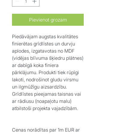
Pievienot grozam
Piedāvājam augstas kvalitātes
finierētas grīdlīstes un durvju
aplodes, izgatavotas no MDF
(vidējas blīvuma šķiedru plātnes)
ar dabīgā koka finiera
pārklājumu. Produkti tiek rūpīgi
lakoti, nodrošinot gludu virsmu
un ilgmūžīgu aizsardzību.
Grīdlīstes pieejamas taisnas vai
ar rādiusu (noapaļotu malu)
atbilstoši projekta vajadzībām.
Cenas norādītas par 1m EUR ar