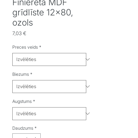
Finierēta MDF
grīdlīste 12x80,
ozols
Cena
7,03 €
Preces veids
*
Biezums
*
Augstums
*
Daudzums
*