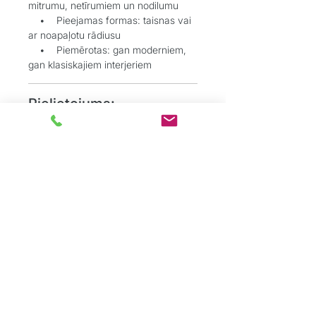
mitrumu, netīrumiem un nodilumu
• Pieejamas formas: taisnas vai
ar noapaļotu rādiusu
• Piemērotas: gan moderniem,
gan klasiskajiem interjeriem
Pielietojums:
• Grīdlīstes harmoniskai pārejai
starp sienām un grīdu
• Durvju aplodes estētiskai un
kvalitatīvai apdarei
Grīdu Eksperti
ir profesionāļu komanda,
kas dibināta ar mērķi sniegt kvalitatīvus
grīdas segumu risinājumus tieši