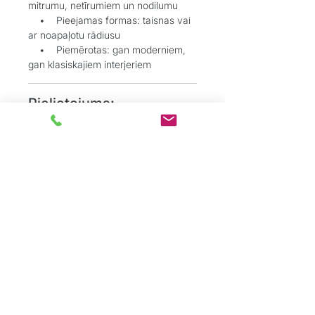
mitrumu, netīrumiem un nodilumu
• Pieejamas formas: taisnas vai
ar noapaļotu rādiusu
• Piemērotas: gan moderniem,
gan klasiskajiem interjeriem
Pielietojums:
• Grīdlīstes harmoniskai pārejai
starp sienām un grīdu
• Durvju aplodes estētiskai un
kvalitatīvai apdarei
Grīdu Eksperti
ir profesionāļu komanda,
kas dibināta ar mērķi sniegt kvalitatīvus
grīdas segumu risinājumus tieši