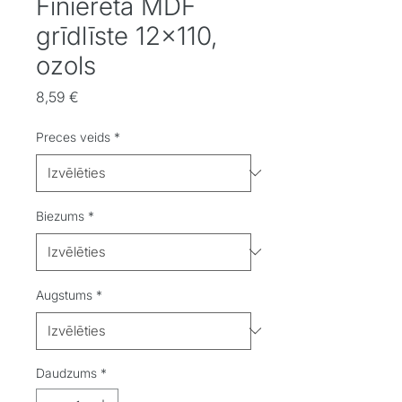
Finierēta MDF
grīdlīste 12x110,
ozols
Cena
8,59 €
Preces veids
*
Biezums
*
Augstums
*
Daudzums
*