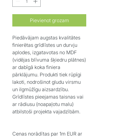
Pievienot grozam
Piedāvājam augstas kvalitātes
finierētas grīdlīstes un durvju
aplodes, izgatavotas no MDF
(vidējas blīvuma šķiedru plātnes)
ar dabīgā koka finiera
pārklājumu. Produkti tiek rūpīgi
lakoti, nodrošinot gludu virsmu
un ilgmūžīgu aizsardzību.
Grīdlīstes pieejamas taisnas vai
ar rādiusu (noapaļotu malu)
atbilstoši projekta vajadzībām.
Cenas norādītas par 1m EUR ar