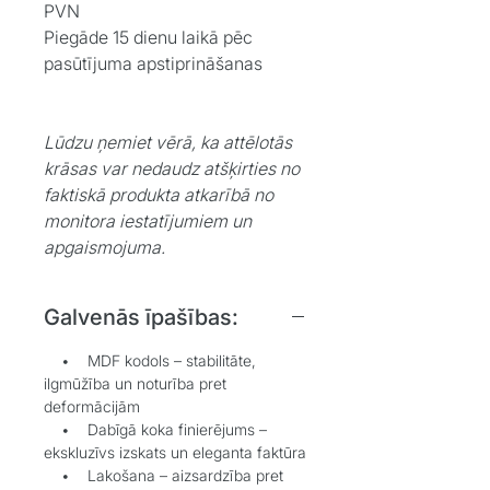
PVN
Piegāde 15 dienu laikā pēc
pasūtījuma apstiprināšanas
Lūdzu ņemiet vērā, ka attēlotās
krāsas var nedaudz atšķirties no
faktiskā produkta atkarībā no
monitora iestatījumiem un
apgaismojuma.
Galvenās īpašības:
• MDF kodols – stabilitāte,
ilgmūžība un noturība pret
deformācijām
• Dabīgā koka finierējums –
ekskluzīvs izskats un eleganta faktūra
• Lakošana – aizsardzība pret