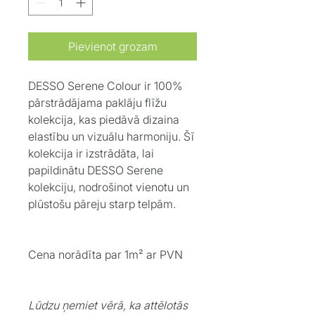
Pievienot grozam
DESSO Serene Colour
ir 100%
pārstrādājama paklāju flīžu
kolekcija, kas piedāvā dizaina
elastību un vizuālu harmoniju. Šī
kolekcija ir izstrādāta, lai
papildinātu DESSO Serene
kolekciju, nodrošinot vienotu un
plūstošu pāreju starp telpām.​
Cena norādīta par 1m² ar PVN
Lūdzu ņemiet vērā, ka attēlotās