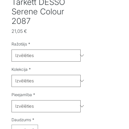
Tarkett DESSO
Serene Colour
2087
Cena
21,05 €
Ražotājs
*
Kolekcija
*
Pieejamība
*
Daudzums
*