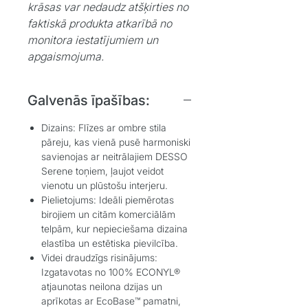
krāsas var nedaudz atšķirties no
faktiskā produkta atkarībā no
monitora iestatījumiem un
apgaismojuma.
Galvenās īpašības:
Dizains:
Flīzes ar ombre stila
pāreju, kas vienā pusē harmoniski
savienojas ar neitrālajiem DESSO
Serene toņiem, ļaujot veidot
vienotu un plūstošu interjeru.
Pielietojums:
Ideāli piemērotas
birojiem un citām komerciālām
telpām, kur nepieciešama dizaina
elastība un estētiska pievilcība.
Videi draudzīgs risinājums:
Izgatavotas no 100% ECONYL®
atjaunotas neilona dzijas un
aprīkotas ar EcoBase™ pamatni,