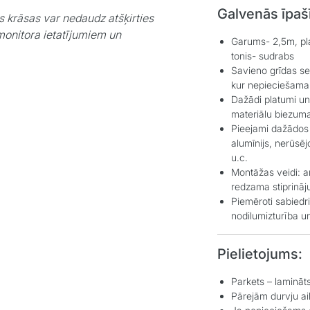
Galvenās īpaš
s krāsas var nedaudz atšķirties
monitora ietatījumiem un
Garums- 2,5m, p
tonis- sudrabs
Savieno grīdas se
kur nepieciešama 
Dažādi platumi u
materiālu biezum
Pieejami dažādos
alumīnijs, nerūsēj
u.c.
Montāžas veidi: a
redzama stiprināju
Piemēroti sabiedr
nodilumizturība un
Pielietojums:
Parkets – lamināts 
Pārejām durvju ai