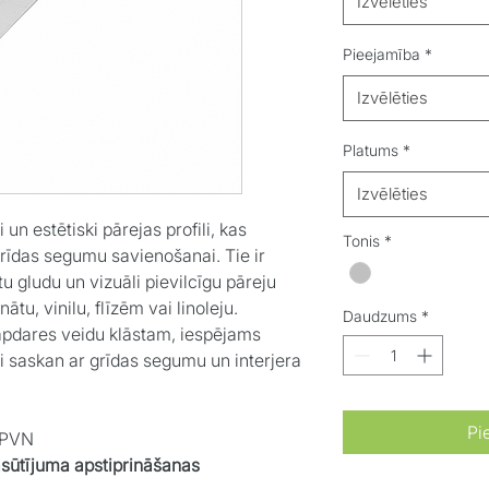
Izvēlēties
Pieejamība
*
Izvēlēties
Platums
*
Izvēlēties
i un estētiski pārejas profili, kas
Tonis
*
rīdas segumu savienošanai. Tie ir
ātu gludu un vizuāli pievilcīgu pāreju
tu, vinilu, flīzēm vai linoleju.
Daudzums
*
 apdares veidu klāstam, iespējams
li saskan ar grīdas segumu un interjera
Pi
r PVN
asūtījuma apstiprināšanas