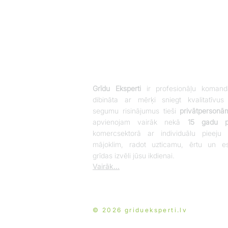
Grīdu Eksperti
ir profesionāļu komand
dibināta ar mērķi sniegt kvalitatīvus
segumu risinājumus tieši
privātpersonā
apvienojam vairāk nekā
15 gadu pi
komercsektorā ar individuālu pieeju 
mājoklim, radot uzticamu, ērtu un es
grīdas izvēli jūsu ikdienai.
Vairāk...
© 2026 gridueksperti.lv