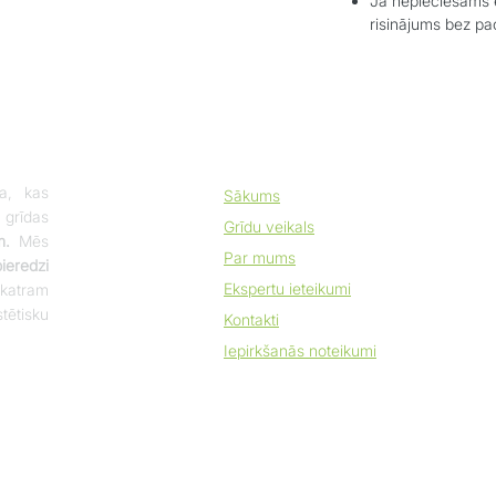
Ja nepieciešams e
risinājums bez p
a, kas
Sākums
 grīdas
Grīdu veikals
m.
Mēs
Par mums
eredzi
Ekspertu ieteikumi
katram
tētisku
Kontakti
Iepirkšanās noteikumi