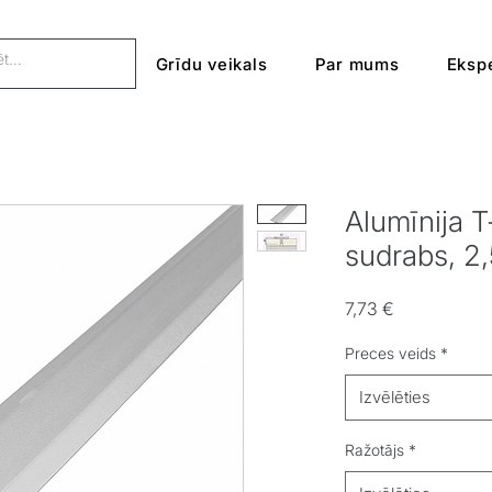
Grīdu veikals
Par mums
Ekspe
Alumīnija T
sudrabs, 2
Cena
7,73 €
Preces veids
*
Izvēlēties
Ražotājs
*