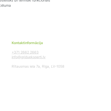
stētisks un tehniski funkcionāls
acēluma
Kontaktinformācija
+371 2662 2663
info@gridueksperti.lv
Rītausmas iela 7a, Rīga, LV-1058