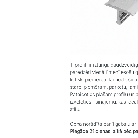
T-profili ir izturīgi, daudzveidīg
paredzēti vienā līmenī esošu g
lieliski piemēroti, lai nodrošin
starp, piemēram, parketu, laminā
Pateicoties plašam profilu un
izvēlēties risinājumu, kas ideā
stilu.
Cena norādīta par 1 gabalu a
Piegāde 21 dienas laikā pēc p