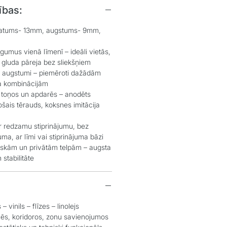
ības:
latums- 13mm, augstums- 9mm,
gumus vienā līmenī – ideāli vietās,
gluda pāreja bez sliekšņiem
n augstumi – piemēroti dažādām
a kombinācijām
 toņos un apdarēs – anodēts
ošais tērauds, koksnes imitācija
r redzamu stiprinājumu, bez
ma, ar līmi vai stiprinājuma bāzi
iskām un privātām telpām – augsta
 stabilitāte
– vinils – flīzes – linolejs
lēs, koridoros, zonu savienojumos