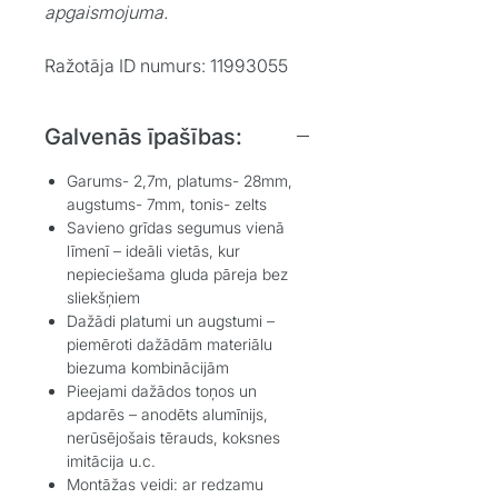
apgaismojuma.
Ražotāja ID numurs: 11993055
Galvenās īpašības:
Garums- 2,7m, platums- 28mm,
augstums- 7mm, tonis- zelts
Savieno grīdas segumus vienā
līmenī – ideāli vietās, kur
nepieciešama gluda pāreja bez
sliekšņiem
Dažādi platumi un augstumi –
piemēroti dažādām materiālu
biezuma kombinācijām
Pieejami dažādos toņos un
apdarēs – anodēts alumīnijs,
nerūsējošais tērauds, koksnes
imitācija u.c.
Montāžas veidi: ar redzamu