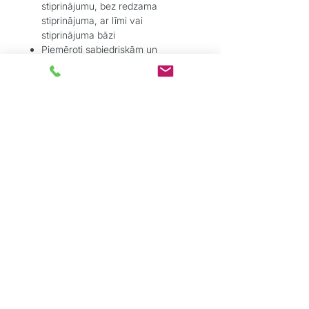
stiprinājumu, bez redzama
stiprinājuma, ar līmi vai
stiprinājuma bāzi
Piemēroti sabiedriskām un
privātām telpām – augsta
nodilumizturība un stabilitāte
Pielietojums:
Parkets – lamināts – vinils – flīzes
– linolejs
Pārejām durvju ailēs, koridoros,
zonu savienojumos
Ja nepieciešams estētisks un
tehniski funkcionāls risinājums bez
pacēluma