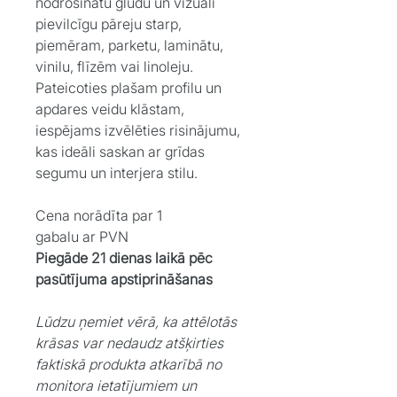
nodrošinātu gludu un vizuāli
pievilcīgu pāreju starp,
piemēram, parketu, laminātu,
vinilu, flīzēm vai linoleju.
Pateicoties plašam profilu un
apdares veidu klāstam,
iespējams izvēlēties risinājumu,
kas ideāli saskan ar grīdas
segumu un interjera stilu.
Cena norādīta par 1
gabalu ar PVN
Piegāde 21 dienas laikā pēc
pasūtījuma apstiprināšanas
Lūdzu ņemiet vērā, ka attēlotās
krāsas var nedaudz atšķirties
faktiskā produkta atkarībā no
monitora ietatījumiem un