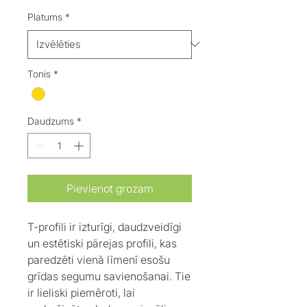
Platums
*
Tonis
*
Daudzums
*
Pievienot grozam
T-profili ir izturīgi, daudzveidīgi
un estētiski pārejas profili, kas
paredzēti vienā līmenī esošu
grīdas segumu savienošanai. Tie
ir lieliski piemēroti, lai