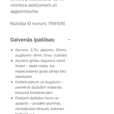
monitora ietatījumiem un
apgaismojuma.
Ražotāja ID numurs: 11991045
Galvenās īpašības:
Garums- 2,7m, platums- 20mm,
augstums- 6mm, tonis- sudrabs
Savieno grīdas segumus vienā
līmenī – ideāli vietās, kur
nepieciešama gluda pāreja bez
sliekšņiem
Dažādi platumi un augstumi –
piemēroti dažādām materiālu
biezuma kombinācijām
Pieejami dažādos toņos un
apdarēs – anodēts alumīnijs,
nerūsējošais tērauds, koksnes
imitācija u.c.