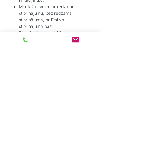
Montāžas veidi: ar redzamu
stiprinājumu, bez redzama
stiprinājuma, ar līmi vai
stiprinājuma bāzi
Piemēroti sabiedriskām un
privātām telpām – augsta
nodilumizturība un stabilitāte
Pielietojums:
Parkets – lamināts – vinils – flīzes
– linolejs
Pārejām durvju ailēs, koridoros,
zonu savienojumos
Ja nepieciešams estētisks un
tehniski funkcionāls risinājums bez
pacēluma