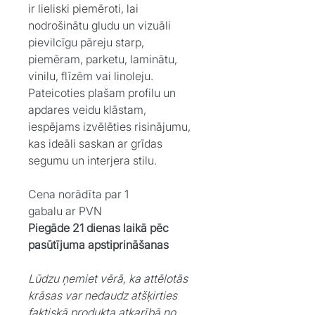
ir lieliski piemēroti, lai
nodrošinātu gludu un vizuāli
pievilcīgu pāreju starp,
piemēram, parketu, laminātu,
vinilu, flīzēm vai linoleju.
Pateicoties plašam profilu un
apdares veidu klāstam,
iespējams izvēlēties risinājumu,
kas ideāli saskan ar grīdas
segumu un interjera stilu.
Cena norādīta par 1
gabalu ar PVN
Piegāde 21 dienas laikā pēc
pasūtījuma apstiprināšanas
Lūdzu ņemiet vērā, ka attēlotās
krāsas var nedaudz atšķirties
faktiskā produkta atkarībā no