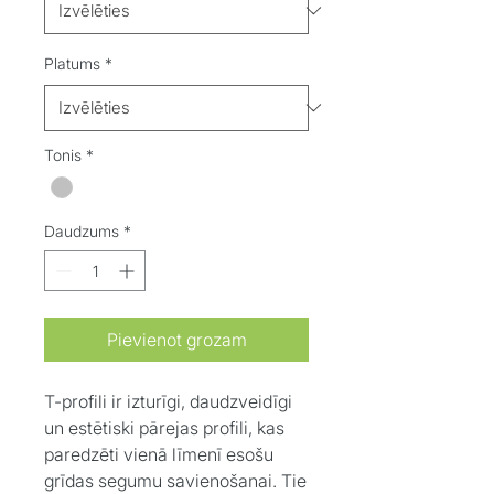
Platums
*
Tonis
*
Daudzums
*
Pievienot grozam
T-profili ir izturīgi, daudzveidīgi
un estētiski pārejas profili, kas
paredzēti vienā līmenī esošu
grīdas segumu savienošanai. Tie