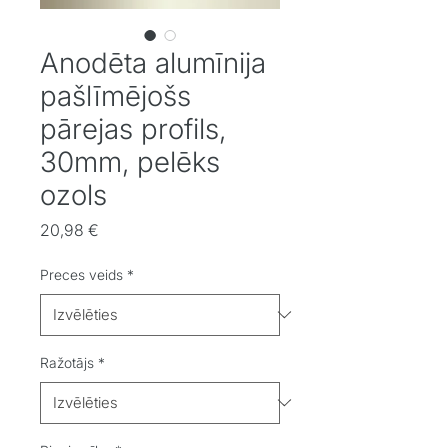
Anodēta alumīnija
pašlīmējošs
pārejas profils,
30mm, pelēks
ozols
Cena
20,98 €
Preces veids
*
Ražotājs
*