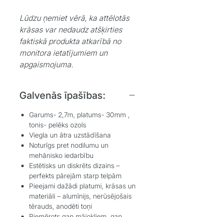
Lūdzu ņemiet vērā, ka attēlotās
krāsas var nedaudz atšķirties
faktiskā produkta atkarībā no
monitora ietatījumiem un
apgaismojuma.
Galvenās īpašības:
Garums- 2,7m, platums- 30mm ,
tonis- pelēks ozols
Viegla un ātra uzstādīšana
Noturīgs pret nodilumu un
mehānisko iedarbību
Estētisks un diskrēts dizains –
perfekts pārejām starp telpām
Pieejami dažādi platumi, krāsas un
materiāli – alumīnijs, nerūsējošais
tērauds, anodēti toņi
Piemērots gan mājokļiem, gan