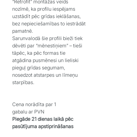
“Retrofit” montāžas veids
nozīmē, ka profilu iespējams
uzstādīt pēc grīdas ieklāšanas,
bez nepieciešamības to iestrādāt
pamatnē.
Sarunvalodā šie profili bieži tiek
dēvēti par “mēnestiņiem” – tieši
tāpēc, ka pēc formas tie
atgādina pusmēnesi un lieliski
pieguļ grīdas segumam,
nosedzot atstarpes un līmeņu
starpības.
Cena norādīta par 1
gabalu ar PVN
Piegāde 21 dienas laikā pēc
pasūtījuma apstiprināšanas