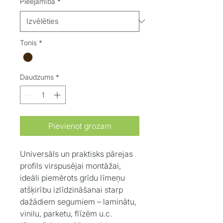
Pieejamība
*
Tonis
*
Daudzums
*
Pievienot grozam
Universāls un praktisks pārejas
profils virspusējai montāžai,
ideāli piemērots grīdu līmeņu
atšķirību izlīdzināšanai starp
dažādiem segumiem – laminātu,
vinilu, parketu, flīzēm u.c.