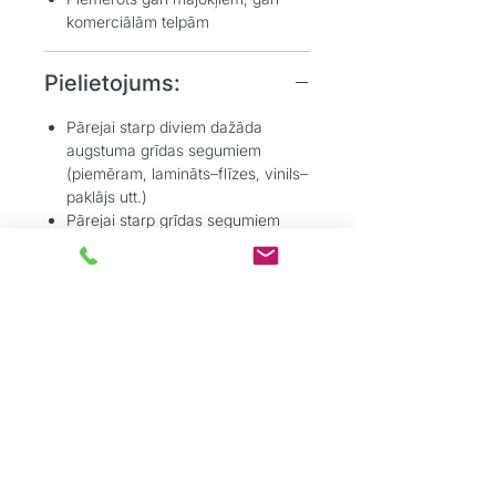
komerciālām telpām
Pielietojums:
Pārejai starp diviem dažāda
augstuma grīdas segumiem
(piemēram, lamināts–flīzes, vinils–
paklājs utt.)
Pārejai starp grīdas segumiem
vienā līmenī, estētiskai atdalošai
līnijai
Pārejām durvju ailēs vai starp
telpām
Remonta darbos, kur
nepieciešama profila uzstādīšana
pēc grīdas ieklāšanas
Gadījumos, kad nav iespējams vai
vēlama profila iemontēšana
segumā (piemēram, uz flīzēm)
Risinājums nelielu līmeņatšķirību