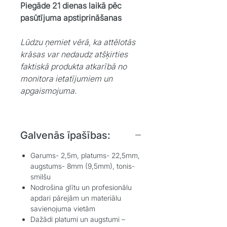
Piegāde 21 dienas laikā pēc
pasūtījuma apstiprināšanas
Lūdzu ņemiet vērā, ka attēlotās
krāsas var nedaudz atšķirties
faktiskā produkta atkarībā no
monitora ietatījumiem un
apgaismojuma.
Galvenās īpašības:
Garums- 2,5m, platums- 22,5mm,
augstums- 8mm (9,5mm), tonis-
smilšu
Nodrošina glītu un profesionālu
apdari pārejām un materiālu
savienojuma vietām
Dažādi platumi un augstumi –