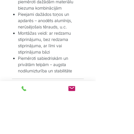
piemēroti dažādām materiālu
biezuma kombinācijām
Pieejami dažādos toņos un
apdarēs – anodēts alumīnijs,
nerūsējošais tērauds, u.c.
Montāžas veidi: ar redzamu
stiprinājumu, bez redzama
stiprinājuma, ar līmi vai
stiprinājuma bāzi
Piemēroti sabiedriskām un
privātām telpām – augsta
nodilumizturība un stabilitāte
Pielietojums:
Grīdas segumu pārejas – starp
dažādu biezumu vai tipu grīdām
(piemēram, flīzes–lamināts, vinils–
paklājs);
Pakāpienu un stūru aizsardzība –
īpaši kāpņu un atklātu malu