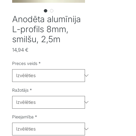
Anodēta alumīnija
L-profils 8mm,
smilšu, 2,5m
Cena
14,94 €
Preces veids
*
Ražotājs
*
Pieejamība
*