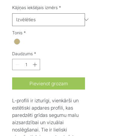
Kājiņas iekšējais izmērs
*
Tonis
*
Daudzums
*
Pievienot grozam
L-profili ir izturīgi, vienkārši un
estētiski apdares profili, kas
paredzēti grīdas segumu malu
aizsardzībai un vizuālai
noslēgšanai. Tie ir lieliski