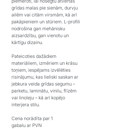
piemēroti, lai nosegtu atvērtas
grīdas malas pie sienām, durvju
ailēm vai citām virsmām, kā arī
pakāpieniem un stūriem. L-profili
nodrošina gan mehānisku
aizsardzību, gan vienotu un
kārtīgu dizainu.
Pateicoties dažādiem
materiāliem, izmēriem un krāsu
toņiem, iespējams izvēlēties
risinājumu, kas lieliski saskan ar
jebkura veida grīdas segumu –
parketu, laminātu, vinilu, flīzēm
vai linoleju – kā arī kopējo
interjera stilu.
Cena norādīta par 1
gabalu ar PVN