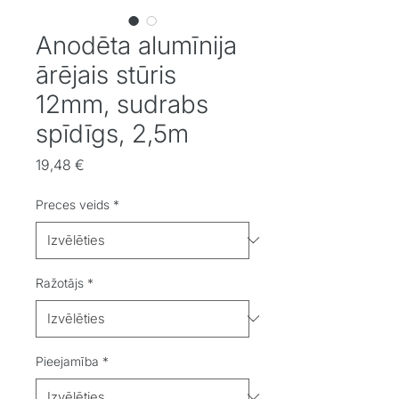
Anodēta alumīnija
ārējais stūris
12mm, sudrabs
spīdīgs, 2,5m
Cena
19,48 €
Preces veids
*
Ražotājs
*
Pieejamība
*