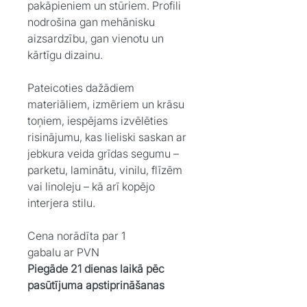
pakāpieniem un stūriem. Profili
nodrošina gan mehānisku
aizsardzību, gan vienotu un
kārtīgu dizainu.
Pateicoties dažādiem
materiāliem, izmēriem un krāsu
toņiem, iespējams izvēlēties
risinājumu, kas lieliski saskan ar
jebkura veida grīdas segumu –
parketu, laminātu, vinilu, flīzēm
vai linoleju – kā arī kopējo
interjera stilu.
Cena norādīta par 1
gabalu ar PVN
Piegāde 21 dienas laikā pēc
pasūtījuma apstiprināšanas