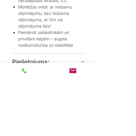
nerūsējošais tērauds, u.c.
Montāžas veidi: ar redzamu
stiprinājumu, bez redzama
stiprinājuma, ar līmi vai
stiprinājuma bāzi
Piemēroti sabiedriskām un
privātām telpām – augsta
nodilumizturība un stabilitāte
Pielietojums:
Grīdas segumu pārejas – starp
dažādu biezumu vai tipu grīdām
(piemēram, flīzes–lamināts, vinils–
paklājs);
Pakāpienu un stūru aizsardzība –
īpaši kāpņu un atklātu malu
drošībai;
Apdares darbi – dekoratīvai un
praktiskai apdarei pie durvju
ailēm, logu rāmjiem vai sienu