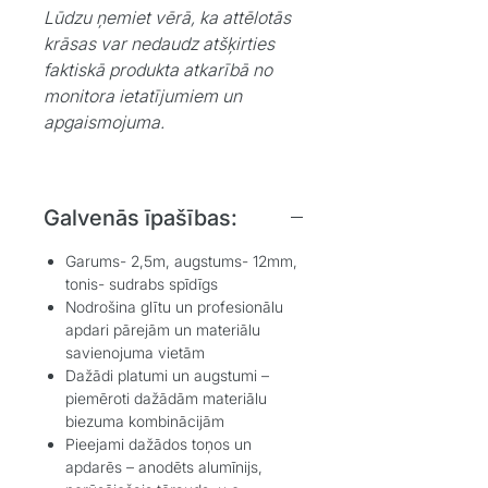
Lūdzu ņemiet vērā, ka attēlotās
krāsas var nedaudz atšķirties
faktiskā produkta atkarībā no
monitora ietatījumiem un
apgaismojuma.
Galvenās īpašības:
Garums- 2,5m, augstums- 12mm,
tonis- sudrabs spīdīgs
Nodrošina glītu un profesionālu
apdari pārejām un materiālu
savienojuma vietām
Dažādi platumi un augstumi –
piemēroti dažādām materiālu
biezuma kombinācijām
Pieejami dažādos toņos un
apdarēs – anodēts alumīnijs,