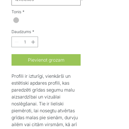
Tonis
*
Daudzums
*
Pievienot grozam
Profili ir izturīgi, vienkārši un
estētiski apdares profili, kas
paredzēti grīdas segumu malu
aizsardzībai un vizuālai
noslēgšanai. Tie ir lieliski
piemēroti, lai nosegtu atvērtas
grīdas malas pie sienām, durvju
ailēm vai citām virsmām, kā arī