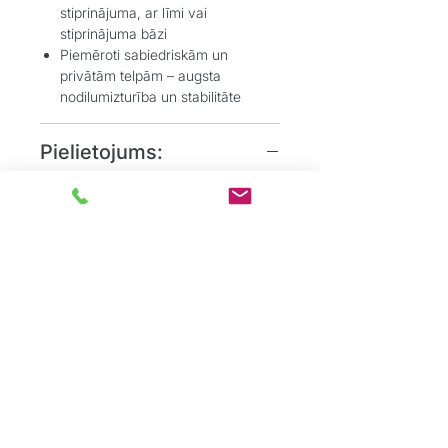
stiprinājuma, ar līmi vai
stiprinājuma bāzi
Piemēroti sabiedriskām un
privātām telpām – augsta
nodilumizturība un stabilitāte
Pielietojums:
Grīdas segumu pārejas – starp
dažādu biezumu vai tipu grīdām
(piemēram, flīzes–lamināts, vinils–
paklājs);
Pakāpienu un stūru aizsardzība –
īpaši kāpņu un atklātu malu
drošībai;
Apdares darbi – dekoratīvai un
praktiskai apdarei pie durvju
ailēm, logu rāmjiem vai sienu
nišām;
Mēbeļu un sienas elementu
noslēgšanai – nodrošinot vienotu