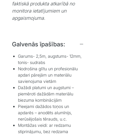
faktiskā produkta atkarībā no
monitora ietatījumiem un
apgaismojuma.
Galvenās īpašības:
Garums- 2,5m, augstums- 12mm,
tonis- sudrabs
Nodrošina glītu un profesionālu
apdari pārejām un materiālu
savienojuma vietām
Dažādi platumi un augstumi –
piemēroti dažādām materiālu
biezuma kombinācijām
Pieejami dažādos toņos un
apdarēs – anodēts alumīnijs,
nerūsējošais tērauds, u.c.
Montāžas veidi: ar redzamu
stiprinājumu, bez redzama