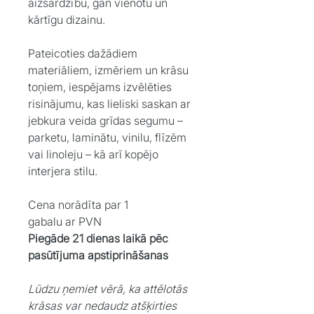
aizsardzību, gan vienotu un
kārtīgu dizainu.
Pateicoties dažādiem
materiāliem, izmēriem un krāsu
toņiem, iespējams izvēlēties
risinājumu, kas lieliski saskan ar
jebkura veida grīdas segumu –
parketu, laminātu, vinilu, flīzēm
vai linoleju – kā arī kopējo
interjera stilu.
Cena norādīta par 1
gabalu ar PVN
Piegāde 21 dienas laikā pēc
pasūtījuma apstiprināšanas
Lūdzu ņemiet vērā, ka attēlotās
krāsas var nedaudz atšķirties