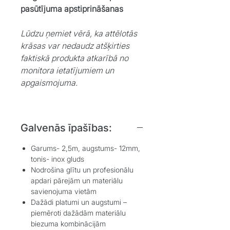
pasūtījuma apstiprināšanas
Lūdzu ņemiet vērā, ka attēlotās
krāsas var nedaudz atšķirties
faktiskā produkta atkarībā no
monitora ietatījumiem un
apgaismojuma.
Galvenās īpašības:
Garums- 2,5m, augstums- 12mm,
tonis- inox gluds
Nodrošina glītu un profesionālu
apdari pārejām un materiālu
savienojuma vietām
Dažādi platumi un augstumi –
piemēroti dažādām materiālu
biezuma kombinācijām