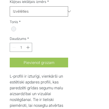
Kājiņas iekšējais izmērs
*
Tonis
*
Daudzums
*
Pievienot grozam
L-profili ir izturīgi, vienkārši un
estētiski apdares profili, kas
paredzēti grīdas segumu malu
aizsardzībai un vizuālai
noslēgšanai. Tie ir lieliski
piemēroti, lai nosegtu atvērtas