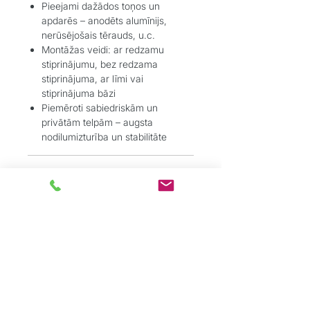
Pieejami dažādos toņos un
apdarēs – anodēts alumīnijs,
nerūsējošais tērauds, u.c.
Montāžas veidi: ar redzamu
stiprinājumu, bez redzama
stiprinājuma, ar līmi vai
stiprinājuma bāzi
Piemēroti sabiedriskām un
privātām telpām – augsta
nodilumizturība un stabilitāte
Pielietojums:
Grīdas segumu pārejas – starp
dažādu biezumu vai tipu grīdām
(piemēram, flīzes–lamināts, vinils–
paklājs);
Pakāpienu un stūru aizsardzība –
īpaši kāpņu un atklātu malu
drošībai;
Apdares darbi – dekoratīvai un