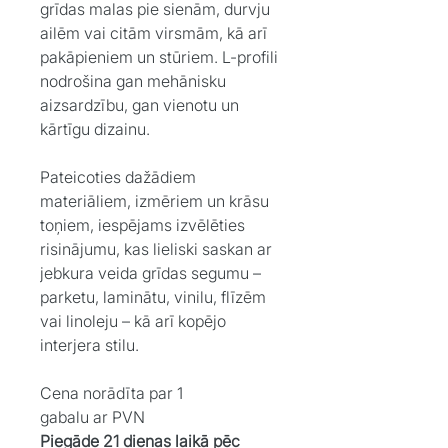
grīdas malas pie sienām, durvju
ailēm vai citām virsmām, kā arī
pakāpieniem un stūriem. L-profili
nodrošina gan mehānisku
aizsardzību, gan vienotu un
kārtīgu dizainu.
Pateicoties dažādiem
materiāliem, izmēriem un krāsu
toņiem, iespējams izvēlēties
risinājumu, kas lieliski saskan ar
jebkura veida grīdas segumu –
parketu, laminātu, vinilu, flīzēm
vai linoleju – kā arī kopējo
interjera stilu.
Cena norādīta par 1
gabalu ar PVN
Piegāde 21 dienas laikā pēc