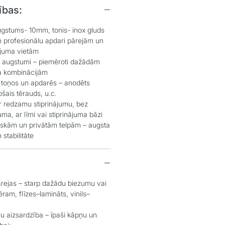
ības:
gstums- 10mm, tonis- inox gluds
n profesionālu apdari pārejām un
ojuma vietām
n augstumi – piemēroti dažādām
a kombinācijām
 toņos un apdarēs – anodēts
ošais tērauds, u.c.
r redzamu stiprinājumu, bez
ma, ar līmi vai stiprinājuma bāzi
iskām un privātām telpām – augsta
 stabilitāte
rejas – starp dažādu biezumu vai
ram, flīzes–lamināts, vinils–
u aizsardzība – īpaši kāpņu un