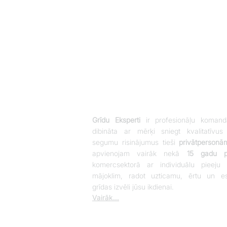
Grīdu Eksperti
ir profesionāļu komand
dibināta ar mērķi sniegt kvalitatīvus
segumu risinājumus tieši
privātpersonā
apvienojam vairāk nekā
15 gadu pi
komercsektorā ar individuālu pieeju 
mājoklim, radot uzticamu, ērtu un es
grīdas izvēli jūsu ikdienai.
Vairāk...