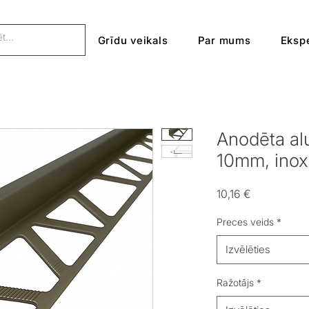
Grīdu veikals
Par mums
Ekspe
Anodēta alu
10mm, inox
Cena
10,16 €
Preces veids
*
Izvēlēties
Ražotājs
*