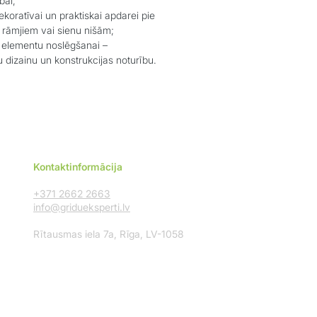
bai;
koratīvai un praktiskai apdarei pie
u rāmjiem vai sienu nišām;
 elementu noslēgšanai –
 dizainu un konstrukcijas noturību.
Kontaktinformācija
+371 2662 2663
info@gridueksperti.lv
Rītausmas iela 7a, Rīga, LV-1058