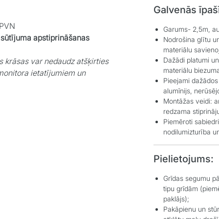
Galvenās īpaš
r PVN
Garums- 2,5m, au
asūtījuma apstiprināšanas
Nodrošina glītu u
materiālu savien
Dažādi platumi u
s krāsas var nedaudz atšķirties
materiālu biezum
monitora ietatījumiem un
Pieejami dažādos
alumīnijs, nerūsēj
Montāžas veidi: a
redzama stiprināju
Piemēroti sabiedr
nodilumizturība un
Pielietojums:
Grīdas segumu pā
tipu grīdām (piemē
paklājs);
Pakāpienu un stūr