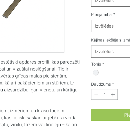
Izvēlēties
Pieejamība
*
Izvēlēties
Kājiņas iekšējais izm
Izvēlēties
un estētiski apdares profili, kas paredzēti
Tonis
*
i un vizuālai noslēgšanai. Tie ir
 atvērtas grīdas malas pie sienām,
, kā arī pakāpieniem un stūriem. L-
Daudzums
*
u aizsardzību, gan vienotu un kārtīgu
iem, izmēriem un krāsu toņiem,
Pi
, kas lieliski saskan ar jebkura veida
u, vinilu, flīzēm vai linoleju – kā arī