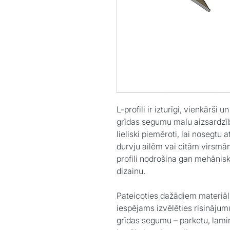
L-profili ir izturīgi, vienkārši 
grīdas segumu malu aizsardzība
lieliski piemēroti, lai nosegtu
durvju ailēm vai citām virsmām
profili nodrošina gan mehānisk
dizainu.
Pateicoties dažādiem materiāl
iespējams izvēlēties risinājumu
grīdas segumu – parketu, lamināt