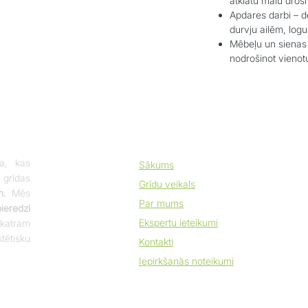
atklātu malu drošī
Apdares darbi – de
durvju ailēm, log
Mēbeļu un sienas
nodrošinot vienotu
a, kas
Sākums
 grīdas
Grīdu veikals
m.
Mēs
Par mums
eredzi
Ekspertu ieteikumi
katram
tētisku
Kontakti
Iepirkšanās noteikumi