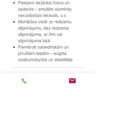
Pieejami dažādos toņos un
apdarēs – anodēts alumīnijs,
nerūsējošais tērauds, u.c.
Montāžas veidi: ar redzamu
stiprinājumu, bez redzama
stiprinājuma, ar līmi vai
stiprinājuma bāzi
Piemēroti sabiedriskām un
privātām telpām – augsta
nodilumizturība un stabilitāte
Pielietojums:
Grīdas segumu pārejas – starp
dažādu biezumu vai tipu grīdām
(piemēram, flīzes–lamināts, vinils–
paklājs);
Pakāpienu un stūru aizsardzība –
īpaši kāpņu un atklātu malu
drošībai;
Apdares darbi – dekoratīvai un