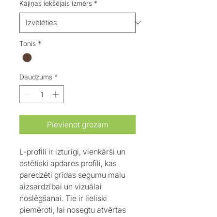
Kājiņas iekšējais izmērs
*
Tonis
*
Daudzums
*
Pievienot grozam
L-profili ir izturīgi, vienkārši un
estētiski apdares profili, kas
paredzēti grīdas segumu malu
aizsardzībai un vizuālai
noslēgšanai. Tie ir lieliski
piemēroti, lai nosegtu atvērtas