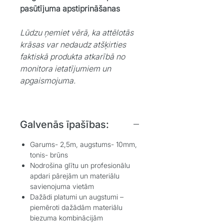
pasūtījuma apstiprināšanas
Lūdzu ņemiet vērā, ka attēlotās
krāsas var nedaudz atšķirties
faktiskā produkta atkarībā no
monitora ietatījumiem un
apgaismojuma.
Galvenās īpašības:
Garums- 2,5m, augstums- 10mm,
tonis- brūns
Nodrošina glītu un profesionālu
apdari pārejām un materiālu
savienojuma vietām
Dažādi platumi un augstumi –
piemēroti dažādām materiālu
biezuma kombinācijām