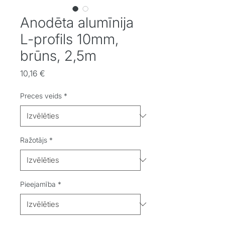
Anodēta alumīnija
L-profils 10mm,
brūns, 2,5m
Cena
10,16 €
Preces veids
*
Ražotājs
*
Pieejamība
*