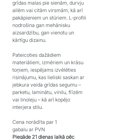
grīdas malas pie sienām, durvju
ailēm vai citām virsmām, kā arī
pakāpieniem un stūriem. L-profili
nodrošina gan mehānisku
aizsardzību, gan vienotu un
kārtīgu dizainu.
Pateicoties dažādiem
materiāliem, izmēriem un krāsu
toņiem, iespējams izvēlēties
risinājumu, kas lieliski saskan ar
jebkura veida grīdas segumu –
parketu, laminātu, vinilu, flīzēm
vai linoleju – kā arī kopējo
interjera stilu.
Cena norādīta par 1
gabalu ar PVN
Piegāde 21 dienas laikā pēc