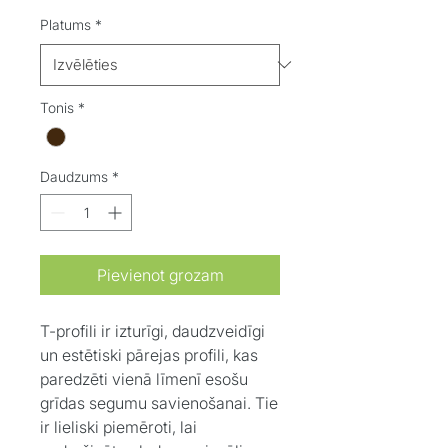
Platums
*
Tonis
*
Daudzums
*
Pievienot grozam
T-profili ir izturīgi, daudzveidīgi
un estētiski pārejas profili, kas
paredzēti vienā līmenī esošu
grīdas segumu savienošanai. Tie
ir lieliski piemēroti, lai