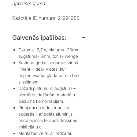
apgaismojuma.
Ražotāja ID numurs: 21991955
Galvenās īpašības:
Garums- 2,7m, platums- 20mm,
augstums- 6mm, tonis- wenge
Savieno grīdas segumus vienā
līmenī – ideāli vietās, kur
nepieciešama gluda pāreja bez
sliekšņiem
Dažādi platumi un augstumi –
piemēroti dažādām materiālu
biezuma kombinācijām
Pieejami dažādos toņos un
apdarēs – anodēts alumīnijs,
nerūsējošais tērauds, koksnes
imitācija u.c.
Montāžas veidi: ar redzamu