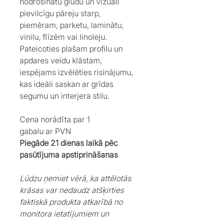
nodrošinātu gludu un vizuāli
pievilcīgu pāreju starp,
piemēram, parketu, laminātu,
vinilu, flīzēm vai linoleju.
Pateicoties plašam profilu un
apdares veidu klāstam,
iespējams izvēlēties risinājumu,
kas ideāli saskan ar grīdas
segumu un interjera stilu.
Cena norādīta par 1
gabalu ar PVN
Piegāde 21 dienas laikā pēc
pasūtījuma apstiprināšanas
Lūdzu ņemiet vērā, ka attēlotās
krāsas var nedaudz atšķirties
faktiskā produkta atkarībā no
monitora ietatījumiem un