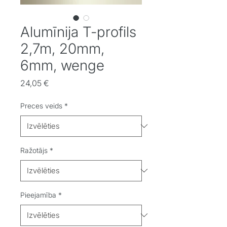
Alumīnija T-profils
2,7m, 20mm,
6mm, wenge
Cena
24,05 €
Preces veids
*
Ražotājs
*
Pieejamība
*