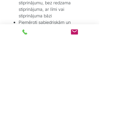
stiprinājumu, bez redzama
stiprinājuma, ar līmi vai
stiprinājuma bāzi
Piemēroti sabiedriskām un
privātām telpām – augsta
nodilumizturība un stabilitāte
Pielietojums:
Parkets – lamināts – vinils – flīzes
– linolejs
Pārejām durvju ailēs, koridoros,
zonu savienojumos
Ja nepieciešams estētisks un
tehniski funkcionāls risinājums bez
pacēluma