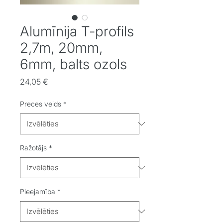
Alumīnija T-profils
2,7m, 20mm,
6mm, balts ozols
Cena
24,05 €
Preces veids
*
Ražotājs
*
Pieejamība
*