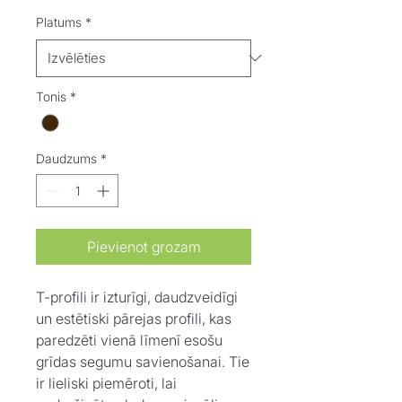
Platums
*
Tonis
*
Daudzums
*
Pievienot grozam
T-profili ir izturīgi, daudzveidīgi
un estētiski pārejas profili, kas
paredzēti vienā līmenī esošu
grīdas segumu savienošanai. Tie
ir lieliski piemēroti, lai