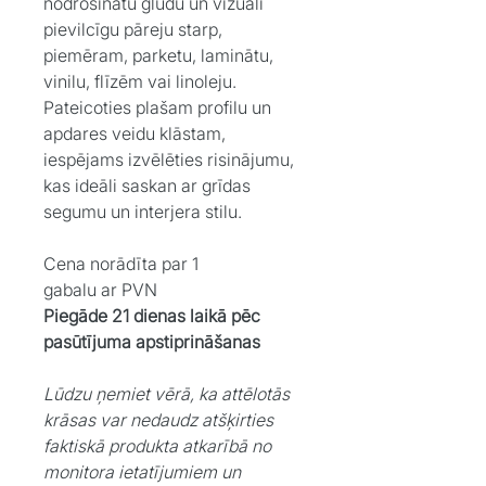
nodrošinātu gludu un vizuāli
pievilcīgu pāreju starp,
piemēram, parketu, laminātu,
vinilu, flīzēm vai linoleju.
Pateicoties plašam profilu un
apdares veidu klāstam,
iespējams izvēlēties risinājumu,
kas ideāli saskan ar grīdas
segumu un interjera stilu.
Cena norādīta par 1
gabalu ar PVN
Piegāde 21 dienas laikā pēc
pasūtījuma apstiprināšanas
Lūdzu ņemiet vērā, ka attēlotās
krāsas var nedaudz atšķirties
faktiskā produkta atkarībā no
monitora ietatījumiem un