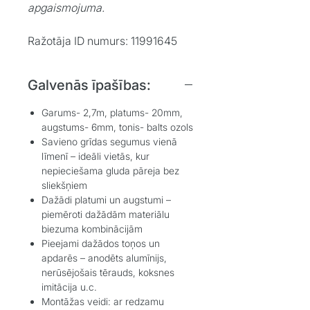
apgaismojuma.
Ražotāja ID numurs: 11991645
Galvenās īpašības:
Garums- 2,7m, platums- 20mm,
augstums- 6mm, tonis- balts ozols
Savieno grīdas segumus vienā
līmenī – ideāli vietās, kur
nepieciešama gluda pāreja bez
sliekšņiem
Dažādi platumi un augstumi –
piemēroti dažādām materiālu
biezuma kombinācijām
Pieejami dažādos toņos un
apdarēs – anodēts alumīnijs,
nerūsējošais tērauds, koksnes
imitācija u.c.
Montāžas veidi: ar redzamu