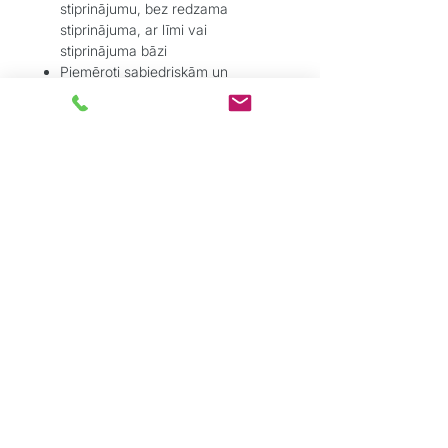
stiprinājumu, bez redzama
stiprinājuma, ar līmi vai
stiprinājuma bāzi
Piemēroti sabiedriskām un
privātām telpām – augsta
nodilumizturība un stabilitāte
Pielietojums:
Parkets – lamināts – vinils – flīzes
– linolejs
Pārejām durvju ailēs, koridoros,
zonu savienojumos
Ja nepieciešams estētisks un
tehniski funkcionāls risinājums bez
pacēluma