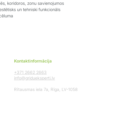
lēs, koridoros, zonu savienojumos
stētisks un tehniski funkcionāls
acēluma
Kontaktinformācija
+371 2662 2663
info@gridueksperti.lv
Rītausmas iela 7a, Rīga, LV-1058