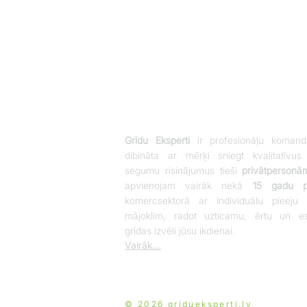
Grīdu Eksperti
ir profesionāļu komand
dibināta ar mērķi sniegt kvalitatīvus
segumu risinājumus tieši
privātpersonā
apvienojam vairāk nekā
15 gadu pi
komercsektorā ar individuālu pieeju 
mājoklim, radot uzticamu, ērtu un es
grīdas izvēli jūsu ikdienai.
Vairāk...
© 2026 gridueksperti.lv