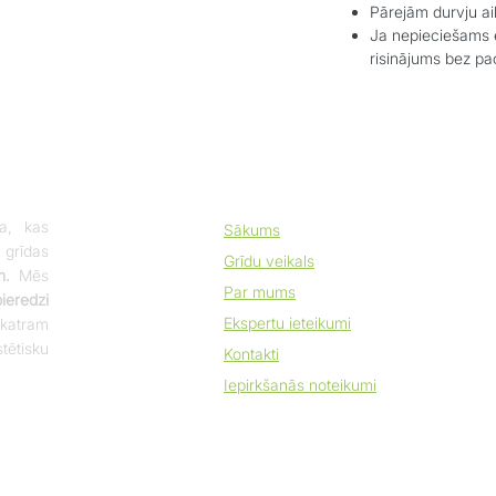
Pārejām durvju ai
Ja nepieciešams e
risinājums bez p
a, kas
Sākums
 grīdas
Grīdu veikals
m.
Mēs
Par mums
eredzi
Ekspertu ieteikumi
katram
tētisku
Kontakti
Iepirkšanās noteikumi