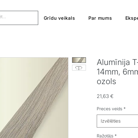
Grīdu veikals
Par mums
Ekspe
Alumīnija T
14mm, 6mm,
ozols
Cena
21,63 €
Preces veids
*
Izvēlēties
Ražotājs
*