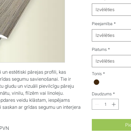
Izvēlēties
Pieejamība
*
Izvēlēties
Platums
*
Izvēlēties
i un estētiski pārejas profili, kas
Tonis
*
rīdas segumu savienošanai. Tie ir
ātu gludu un vizuāli pievilcīgu pāreju
tu, vinilu, flīzēm vai linoleju.
Daudzums
*
 apdares veidu klāstam, iespējams
li saskan ar grīdas segumu un interjera
Pi
r PVN