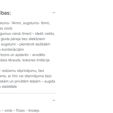
ības:
latums- 14mm, augstums- 6mm,
as ozols
gumus vienā līmenī – ideāli vietās,
gluda pāreja bez sliekšņiem
n augstumi – piemēroti dažādām
a kombinācijām
 toņos un apdarēs – anodēts
ošais tērauds, koksnes imitācija
r redzamu stiprinājumu, bez
ma, ar līmi vai stiprinājuma bāzi
iskām un privātām telpām – augsta
 stabilitāte
– vinils – flīzes – linolejs