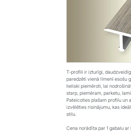
T-profili ir izturīgi, daudzveidīg
paredzēti vienā līmenī esošu g
lieliski piemēroti, lai nodrošin
starp, piemēram, parketu, laminā
Pateicoties plašam profilu un
izvēlēties risinājumu, kas ideā
stilu.
Cena norādīta par 1 gabalu a