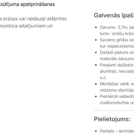
asūtījuma apstiprināšanas
Galvenās īpaš
s krāsas var nedaudz atšķirties
monitora ietatījumiem un
Garums- 2,7m, p
tonis- smilšu krās
Savieno grīdas se
kur nepieciešama 
Dažādi platumi u
materiālu biezum
Pieejami dažādos
alumīnijs, nerūsēj
u.c.
Montāžas veidi: a
redzama stiprināju
Piemēroti sabiedr
nodilumizturība un
Pielietojums:
Parkets – lamināts 