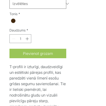
Tonis
*
Daudzums
*
Pievienot grozam
T-profili ir izturīgi, daudzveidīgi
un estētiski pārejas profili, kas
paredzēti vienā līmenī esošu
grīdas segumu savienošanai. Tie
ir lieliski piemēroti, lai
nodrošinātu gludu un vizuāli
pievilcīgu pāreju starp,