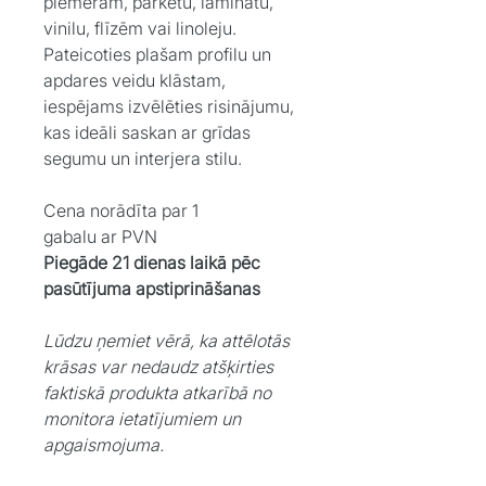
piemēram, parketu, laminātu,
vinilu, flīzēm vai linoleju.
Pateicoties plašam profilu un
apdares veidu klāstam,
iespējams izvēlēties risinājumu,
kas ideāli saskan ar grīdas
segumu un interjera stilu.
Cena norādīta par 1
gabalu ar PVN
Piegāde 21 dienas laikā pēc
pasūtījuma apstiprināšanas
Lūdzu ņemiet vērā, ka attēlotās
krāsas var nedaudz atšķirties
faktiskā produkta atkarībā no
monitora ietatījumiem un
apgaismojuma.