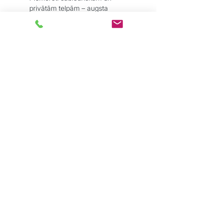
privātām telpām – augsta
nodilumizturība un stabilitāte
Pielietojums:
Parkets – lamināts – vinils – flīzes
– linolejs
Pārejām durvju ailēs, koridoros,
zonu savienojumos
Ja nepieciešams estētisks un
tehniski funkcionāls risinājums bez
pacēluma
Grīdu Eksperti
ir profesionāļu komanda,
kas dibināta ar mērķi sniegt kvalitatīvus
grīdas segumu risinājumus tieši