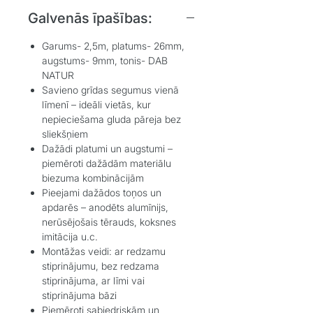
Galvenās īpašības:
Garums- 2,5m, platums- 26mm,
augstums- 9mm, tonis- DAB
NATUR
Savieno grīdas segumus vienā
līmenī – ideāli vietās, kur
nepieciešama gluda pāreja bez
sliekšņiem
Dažādi platumi un augstumi –
piemēroti dažādām materiālu
biezuma kombinācijām
Pieejami dažādos toņos un
apdarēs – anodēts alumīnijs,
nerūsējošais tērauds, koksnes
imitācija u.c.
Montāžas veidi: ar redzamu
stiprinājumu, bez redzama
stiprinājuma, ar līmi vai
stiprinājuma bāzi
Piemēroti sabiedriskām un