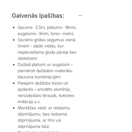
Galvenās īpašības:
Garums- 2,5m, platums- 18mm,
augstums- 9mm, tonis- melns
Savieno grīdas segumus vienā
līmenī – ideāli vietās, kur
nepieciešama gluda pāreja bez
sliekšņiem
Dažādi platumi un augstumi –
piemēroti dažādām materiālu
biezuma kombinācijām
Pieejami dažādos toņos un
apdarēs – anodēts alumīnijs,
nerūsējošais tērauds, koksnes
imitācija u.c.
Montāžas veidi: ar redzamu
stiprinājumu, bez redzama
stiprinājuma, ar līmi vai
stiprinājuma bāzi