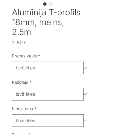
Alumīnija T-profils
18mm, melns,
2,5m
Cena
11,80 €
Preces veids
*
Ražotājs
*
Pieejamība
*