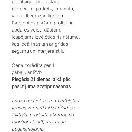
pievilcīgu pāreju starp,
piemēram, parketu, laminātu,
vinilu, flīzēm vai linoleju.
Pateicoties plašam profilu un
apdares veidu klāstam,
iespējams izvēlēties risinājumu,
kas ideāli saskan ar grīdas
segumu un interjera stilu.
Cena norādīta par 1
gabalu ar PVN
Piegāde 21 dienas laikā pēc
pasūtījuma apstiprināšanas
Lūdzu ņemiet vērā, ka attēlotās
krāsas var nedaudz atšķirties
faktiskā produkta atkarībā no
monitora ietatījumiem un
apgaismojuma.