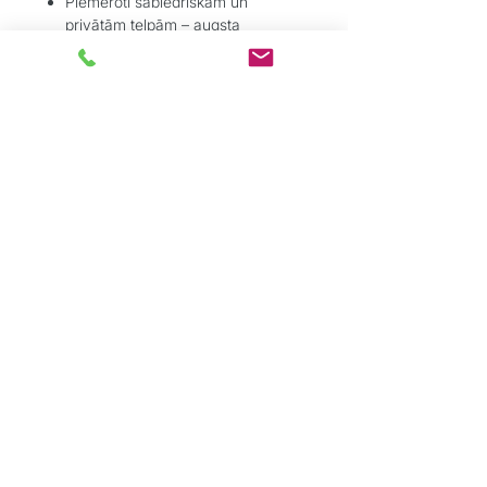
Piemēroti sabiedriskām un
privātām telpām – augsta
nodilumizturība un stabilitāte
Pielietojums:
Parkets – lamināts – vinils – flīzes
– linolejs
Pārejām durvju ailēs, koridoros,
zonu savienojumos
Ja nepieciešams estētisks un
tehniski funkcionāls risinājums bez
pacēluma
Grīdu Eksperti
ir profesionāļu komanda,
kas dibināta ar mērķi sniegt kvalitatīvus
grīdas segumu risinājumus tieši