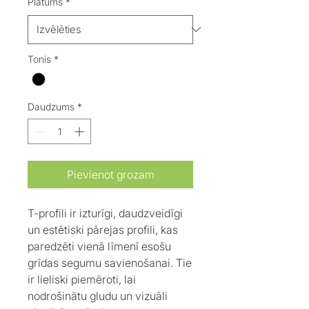
Platums
*
Tonis
*
Daudzums
*
Pievienot grozam
T-profili ir izturīgi, daudzveidīgi
un estētiski pārejas profili, kas
paredzēti vienā līmenī esošu
grīdas segumu savienošanai. Tie
ir lieliski piemēroti, lai
nodrošinātu gludu un vizuāli