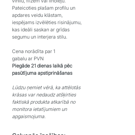
vinilu, flīzēm vai linoleju.
Pateicoties plašam profilu un
apdares veidu klāstam,
iespējams izvēlēties risinājumu,
kas ideāli saskan ar grīdas
segumu un interjera stilu.
Cena norādīta par 1
gabalu ar PVN
Piegāde 21 dienas laikā pēc
pasūtījuma apstiprināšanas
Lūdzu ņemiet vērā, ka attēlotās
krāsas var nedaudz atšķirties
faktiskā produkta atkarībā no
monitora ietatījumiem un
apgaismojuma.