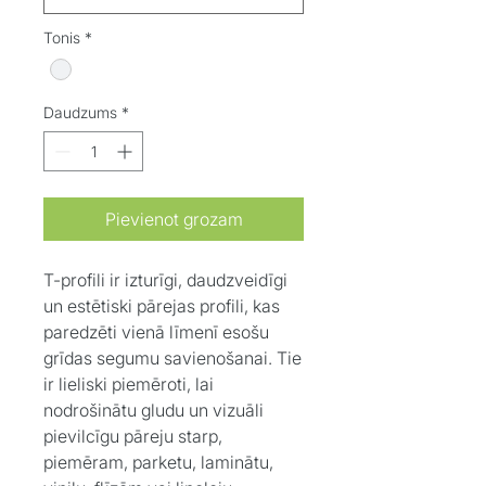
Tonis
*
Daudzums
*
Pievienot grozam
T-profili ir izturīgi, daudzveidīgi
un estētiski pārejas profili, kas
paredzēti vienā līmenī esošu
grīdas segumu savienošanai. Tie
ir lieliski piemēroti, lai
nodrošinātu gludu un vizuāli
pievilcīgu pāreju starp,
piemēram, parketu, laminātu,