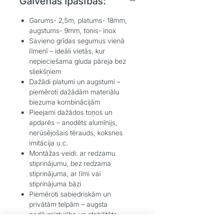
Galvenās īpašības:
Garums- 2,5m, platums- 18mm,
augstums- 9mm, tonis- inox
Savieno grīdas segumus vienā
līmenī – ideāli vietās, kur
nepieciešama gluda pāreja bez
sliekšņiem
Dažādi platumi un augstumi –
piemēroti dažādām materiālu
biezuma kombinācijām
Pieejami dažādos toņos un
apdarēs – anodēts alumīnijs,
nerūsējošais tērauds, koksnes
imitācija u.c.
Montāžas veidi: ar redzamu
stiprinājumu, bez redzama
stiprinājuma, ar līmi vai
stiprinājuma bāzi
Piemēroti sabiedriskām un
privātām telpām – augsta
nodilumizturība un stabilitāte