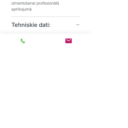
izmantošanai profesionālā
aprīkojumā
Tehniskie dati:
•
Izmērs:
375 x 40 mm
•
Graudainība:
G24
•
Forma:
Apaļš slīpdisks ar centrālo
stiprinājuma caurumu
•
Pārklājums:
Abpusējs
Grīdu Eksperti
ir profesionāļu komanda,
kas dibināta ar mērķi sniegt kvalitatīvus
grīdas segumu risinājumus tieši
privātpersonām.
Mēs apvienojam vairāk
nekā
15 gadu pieredzi
komercsektorā ar