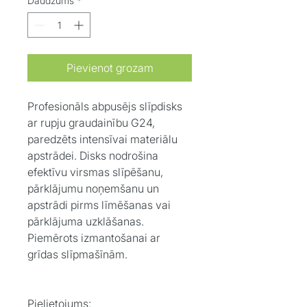
Daudzums
*
Pievienot grozam
Profesionāls
abpusējs slīpdisks
ar rupju graudainību G24
,
paredzēts intensīvai materiālu
apstrādei. Disks nodrošina
efektīvu virsmas slīpēšanu,
pārklājumu noņemšanu un
apstrādi pirms līmēšanas vai
pārklājuma uzklāšanas.
Piemērots izmantošanai ar
grīdas slīpmašīnām.
Pielietojums: