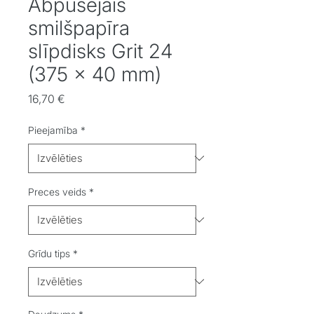
Abpusējais
smilšpapīra
slīpdisks Grit 24
(375 x 40 mm)
Cena
16,70 €
Pieejamība
*
Preces veids
*
Grīdu tips
*