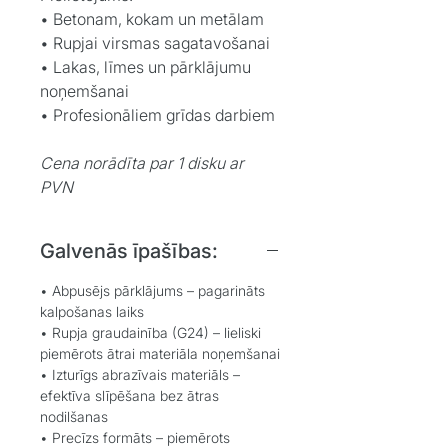
• Betonam, kokam un metālam
• Rupjai virsmas sagatavošanai
• Lakas, līmes un pārklājumu
noņemšanai
• Profesionāliem grīdas darbiem
Cena norādīta par 1 disku ar
PVN
Galvenās īpašības:
•
Abpusējs pārklājums
– pagarināts
kalpošanas laiks
•
Rupja graudainība (G24)
– lieliski
piemērots ātrai materiāla noņemšanai
•
Izturīgs abrazīvais materiāls
–
efektīva slīpēšana bez ātras
nodilšanas
•
Precīzs formāts
– piemērots